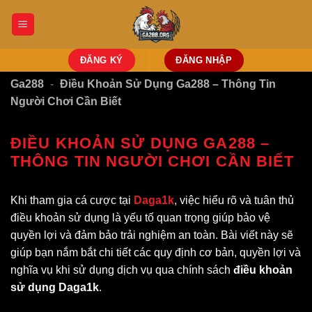
Chuyển
đến
nội
dung
ĐĂNG KÝ
ĐĂNG NHẬP
Ga288
-
Điều Khoản Sử Dụng Ga288 – Thông Tin
Người Chơi Cần Biết
ĐIỀU KHOẢN SỬ DỤNG GA288 –
THÔNG TIN NGƯỜI CHƠI CẦN BIẾT
Khi tham gia cá cược tại
Daga1k
, việc hiểu rõ và tuân thủ
điều khoản sử dụng là yếu tố quan trọng giúp bảo vệ
quyền lợi và đảm bảo trải nghiệm an toàn. Bài viết này sẽ
giúp bạn nắm bắt chi tiết các quy định cơ bản, quyền lợi và
nghĩa vụ khi sử dụng dịch vụ qua chính sách
điều khoản
sử dụng Daga1k
.