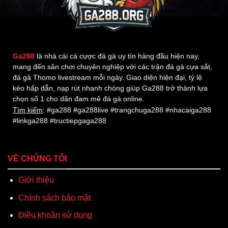
Ga288
là nhà cái cá cược đá gà uy tín hàng đầu hiện nay,
mang đến sân chơi chuyên nghiệp với các trận đá gà cựa sắt,
đá gà Thomo livestream mỗi ngày. Giao diện hiện đại, tỷ lệ
kèo hấp dẫn, nạp rút nhanh chóng giúp Ga288 trở thành lựa
chọn số 1 cho dân đam mê đá gà online.
Tìm kiếm
: #ga288 #ga288live #trangchuga288 #nhacaiga288
#linkga288 #tructiepgaga288
VỀ CHÚNG TÔI
Giới thiệu
Chính sách bảo mật
Điều khoản sử dụng