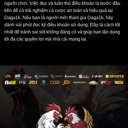
người chơi. Việc đọc và tuân thủ điều khoản là bước đầu
tiên để có trải nghiệm cá cược an toàn và hiệu quả tại
Daga1k. Nếu bạn là người mới tham gia Daga1k, hãy
dành vài phút đọc kỹ điều khoản sử dụng. Đây là cách tốt
nhất để tránh sai sót không đáng có và giúp bạn tận dụng
tối đa các quyền lợi mà nhà cái mang lại.