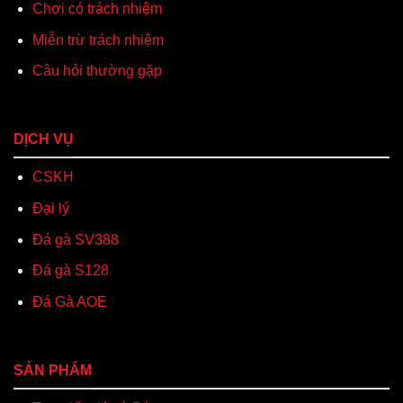
Chơi có trách nhiệm
Miễn trừ trách nhiệm
Câu hỏi thường gặp
DỊCH VỤ
CSKH
Đại lý
Đá gà SV388
Đá gà S128
Đá Gà AOE
SẢN PHẨM